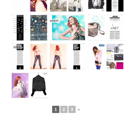
1
2
3
►