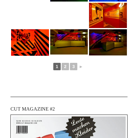
1
2
3
►
CUT MAGAZINE #2