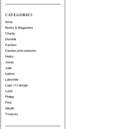
CATEGORIES
Anna
Books & Magazines
Charity
Dominik
Fashion
Fashion print artworks
Heiko
Jonas
Julia
kathrin
Laborette
Logo / CI design
Luise
Philipp
Print
Sibylle
Treasury