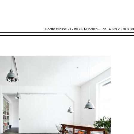
Goethestrasse 21 • 80336 München • Fon +49 89 23 70 80 86