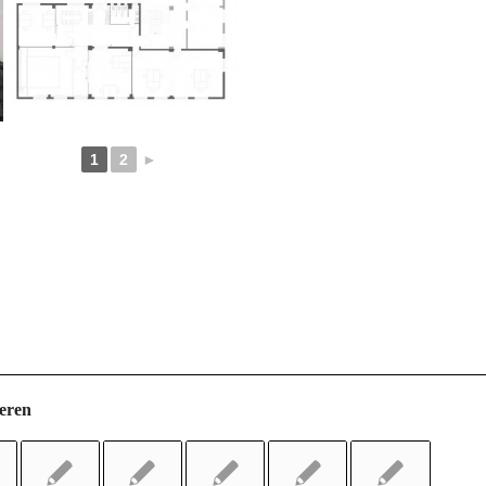
1
2
►
ieren