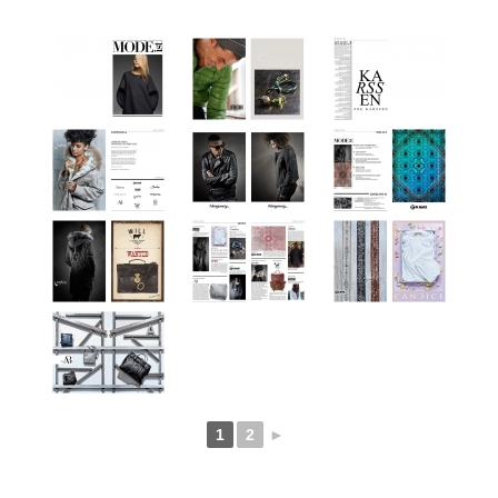
1
2
►