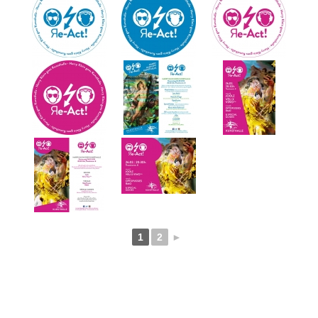
1
2
►