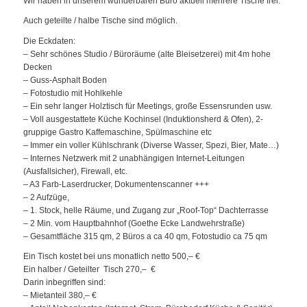
Wir haben in unserem wunderbaren Büro aktuell mehrere Tische frei.
Auch geteilte / halbe Tische sind möglich.
Die Eckdaten:
– Sehr schönes Studio / Büroräume (alte Bleisetzerei) mit 4m hohe
Decken
– Guss-Asphalt Boden
– Fotostudio mit Hohlkehle
– Ein sehr langer Holztisch für Meetings, große Essensrunden usw.
– Voll ausgestattete Küche Kochinsel (Induktionsherd & Ofen), 2-
gruppige Gastro Kaffemaschine, Spülmaschine etc
– Immer ein voller Kühlschrank (Diverse Wasser, Spezi, Bier, Mate…)
– Internes Netzwerk mit 2 unabhängigen Internet-Leitungen
(Ausfallsicher), Firewall, etc.
– A3 Farb-Laserdrucker, Dokumentenscanner +++
– 2 Aufzüge,
– 1. Stock, helle Räume, und Zugang zur „Roof-Top“ Dachterrasse
– 2 Min. vom Hauptbahnhof (Goethe Ecke Landwehrstraße)
– Gesamtfläche 315 qm, 2 Büros a ca 40 qm, Fotostudio ca 75 qm
Ein Tisch kostet bei uns monatlich netto 500,– €
Ein halber / Geteilter Tisch 270,– €
Darin inbegriffen sind:
– Mietanteil 380,– €